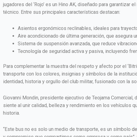
jugadores del ‘Rojo’ es un Hino AK, diseñado para garantizar el
técnico. Entre sus principales características destacan:
Asientos ergonómicos reclinables, ideales para trayect
Aire acondicionado de última generación, que asegura u
Sistema de suspensión avanzada, que reduce vibraciones
Tecnología de seguridad activa y pasiva, incluyendo fren
Para complementar la muestra del respeto y afecto por el ‘Bitri
transporte con los colores, insignias y símbolos de la institució
identidad, historia y orgullo del club militar, fusionado con la
Giovanni Mondin, presidente ejecutivo de Teojama Comercial, d
siente al unir calidad, belleza y rendimiento en los vehículos q
historia.
“Este bus no es solo un medio de transporte, es un símbolo de 
y compromiso que compartimos como empresa y como país”, 