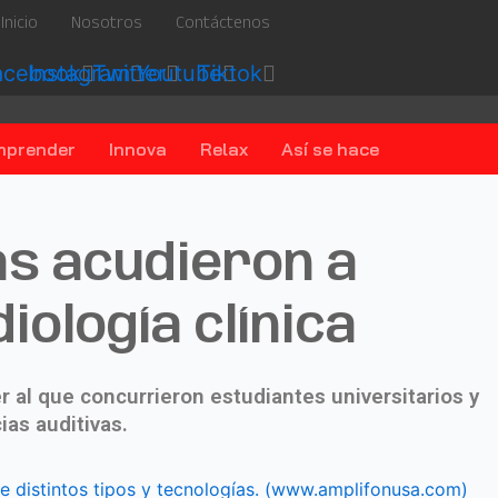
Inicio
Nosotros
Contáctenos
acebook
Instagram
Twitter
Youtube
Tiktok
mprender
Innova
Relax
Así se hace
s acudieron a
iología clínica
 al que concurrieron estudiantes universitarios y
ias auditivas.