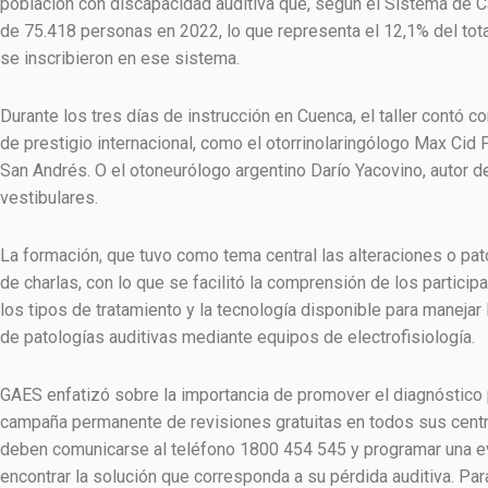
población con discapacidad auditiva que, según el Sistema de Ca
de 75.418 personas en 2022, lo que representa el 12,1% del to
se inscribieron en ese sistema.
Durante los tres días de instrucción en Cuenca, el taller contó 
de prestigio internacional, como el otorrinolaringólogo Max Cid 
San Andrés. O el otoneurólogo argentino Darío Yacovino, autor de
vestibulares.
La formación, que tuvo como tema central las alteraciones o pat
de charlas, con lo que se facilitó la comprensión de los particip
los tipos de tratamiento y la tecnología disponible para maneja
de patologías auditivas mediante equipos de electrofisiología.
GAES enfatizó sobre la importancia de promover el diagnóstico p
campaña permanente de revisiones gratuitas en todos sus centros
deben comunicarse al teléfono 1800 454 545 y programar una ev
encontrar la solución que corresponda a su pérdida auditiva. Pa