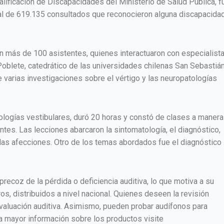
lificación de Discapacidades del Ministerio de Salud Pública, f
tal de 619.135 consultados que reconocieron alguna discapacida
con más de 100 asistentes, quienes interactuaron con especialist
Poblete, catedrático de las universidades chilenas San Sebastián
 varias investigaciones sobre el vértigo y las neuropatologías
ologías vestibulares, duró 20 horas y constó de clases a manera
antes. Las lecciones abarcaron la sintomatología, el diagnóstico,
r las afecciones. Otro de los temas abordados fue el diagnóstico
recoz de la pérdida o deficiencia auditiva, lo que motiva a su
, distribuidos a nivel nacional. Quienes deseen la revisión
aluación auditiva. Asimismo, pueden probar audífonos para
ra mayor información sobre los productos visite