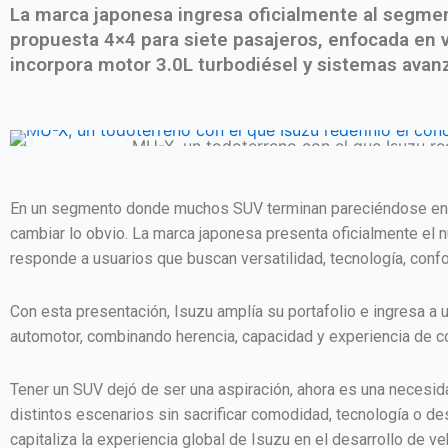
La marca japonesa ingresa oficialmente al segme
propuesta 4×4 para siete pasajeros, enfocada en ve
incorpora motor 3.0L turbodiésel y sistemas avan
MU-X, un todoterreno con el que Isuzu re
En un segmento donde muchos SUV terminan pareciéndose entre
cambiar lo obvio. La marca japonesa presenta oficialmente el
responde a usuarios que buscan versatilidad, tecnología, conf
Con esta presentación, Isuzu amplía su portafolio e ingresa a
automotor, combinando herencia, capacidad y experiencia de c
Tener un SUV dejó de ser una aspiración, ahora es una necesid
distintos escenarios sin sacrificar comodidad, tecnología o d
capitaliza la experiencia global de Isuzu en el desarrollo de 