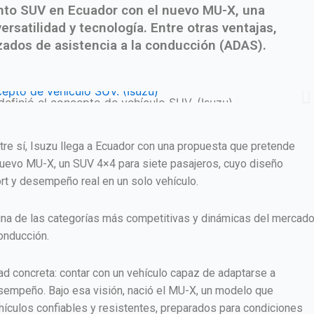
nto SUV en Ecuador con el nuevo MU-X, una
rsatilidad y tecnología. Entre otras ventajas,
zados de asistencia a la conducción (ADAS).
definió el concepto de vehículo SUV. (Isuzu)
 sí, Isuzu llega a Ecuador con una propuesta que pretende
 nuevo MU-X, un SUV 4×4 para siete pasajeros, cuyo diseño
ort y desempeño real en un solo vehículo.
 una de las categorías más competitivas y dinámicas del mercad
onducción.
ad concreta: contar con un vehículo capaz de adaptarse a
esempeño. Bajo esa visión, nació el MU-X, un modelo que
vehículos confiables y resistentes, preparados para condiciones