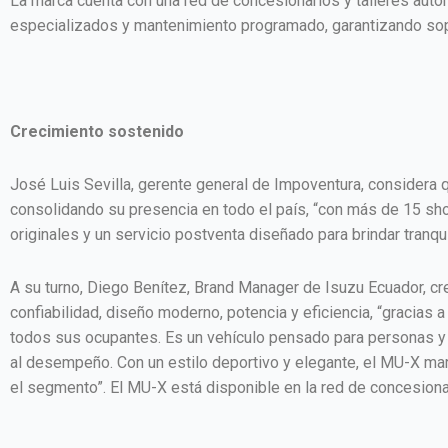
La marca cuenta con una red de concesionarios y talleres autor
especializados y mantenimiento programado, garantizando sopo
Crecimiento sostenido
José Luis Sevilla, gerente general de Impoventura, considera q
consolidando su presencia en todo el país, “con más de 15 sh
originales y un servicio postventa diseñado para brindar tranqui
A su turno, Diego Benítez, Brand Manager de Isuzu Ecuador, 
confiabilidad, diseño moderno, potencia y eficiencia, “gracias 
todos sus ocupantes. Es un vehículo pensado para personas y fa
al desempeño. Con un estilo deportivo y elegante, el MU-X marc
el segmento”. El MU-X está disponible en la red de concesionar