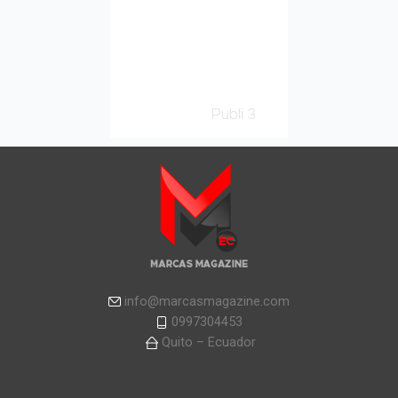
info@marcasmagazine.com
0997304453
Quito – Ecuador