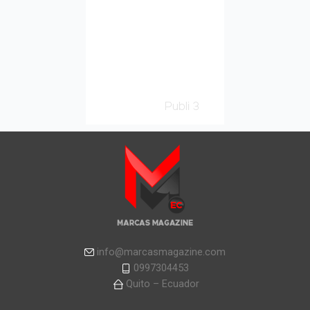
info@marcasmagazine.com
0997304453
Quito – Ecuador